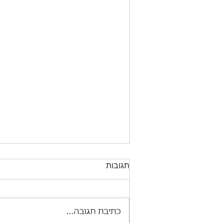
תגובות
לומר תודה ביפנית
כתיבת תגובה...