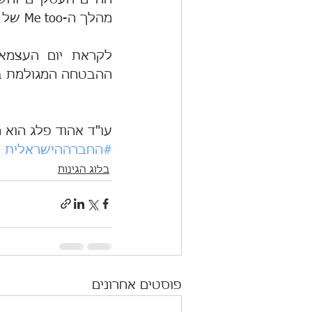
מהלך ה-Me too של ההגינות, תבסס כאן גם תרבות שלטונית של "לא הוגן – לא עובר".
ההבטחה המגולמת ב
עו"ד אהוד פלג הוא 
#החברההישראלית
בלוג הגינות
פוסטים אחרונים