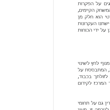
למניעת המשך ההתדרדרות בכיוון זה, יש לפעול מיידית להצבתם של סייגים על הפקרות 
ההתנהלות במרחב הציבורי. בדמוקרטיה זה נקרא "בלמים ואיזונים". בכללי המשחק הקיימים, 
ספק הוא אם הפתרון יבוא מן המגרש הפוליטי. נהפוך הוא, המגרש הפוליטי הוא חלק מן 
הבעיה  ולא חלק מן הפתרון, לפחות עד שלא תשתנה שיטת הבחירות ולא ישתנו העקרונות 
המנחים.  בדומה לסוגיית הביצה והתרנגולת, שיטת הבחירות לא תשונה כמובן על ידי הכוחות 
דרושה נקודת משען מחוץ למגרש הפוליטי – מעין נקודת ארכימדס - ליצירת מנוף לחץ לשינוי 
נורמות ההתנהגות הבן-אישיות והציבוריות, והעמדתן על ערך ההגינות. הגינות, המתבססת על 
הכלל של הלל הזקן "מה ששנוא עליך אל תעשה לחברך", היא התייחסות לזולתך בכבוד, 
ביושר ובהתחשבות, מבלי לנצל חולשות או מצוקות. בימים אלה יצא לדרך המרכז לקידום 
הטמעתה של ההגינות כנורמת התנהגות מנחה במישור שבין אדם לאדם, תקרין גם על תחומי 
החיים העסקיים והשלטוניים, ודרישה בלתי מתפשרת מצד הציבור בישראל לנורמה זו, מעין 