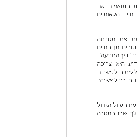
הדמוקרטיה , ובראשם כבוד האדם וחירותו, זכויות האדם וקבלת החלטות התואמות את 
הערכים החשובים לעם. נהוג לומר כי זוהי השיטה הטובה ביותר לניהול חיינו הלאומיים 
הפוליטיקה הישראלית מתרחקת מאד, לצערנו, מקביעה זו. היא מעוותת את מטרתה 
ועקרונותיה של הדמוקרטיה, מוכרת אותם עבור אינטרסים, מרחיקה אנשים טובים מן החיים 
הציבוריים ומאמללת את הטובים שהצטרפו ושלעיתים קרובות מתקפלים מפני "דין התנועה". 
נכון, ההתמודדות הבין אישית היא על מספר תפקידים מוגבל, אבל מדוע היא צריכה 
להיעשות תוך השמצות  והשלכת רפש על היריבים? ברור גם שצריך להגיע לעיתים לפשרות 
בין עמדות מתנגשות, אך השאלה היא על מה מתפשרים ואילו ערכים נרמסים בדרך לפשרות 
יש המנחמים עצמם באמירה ש"פוליטיקה היא אמנות עשיית העוול הקטן למניעת העוול הגדול 
יותר", אך זוהי לרוב רק זריית חול בעיניים – של עצמך ושל אחרים – במהלך שבו המטרה 