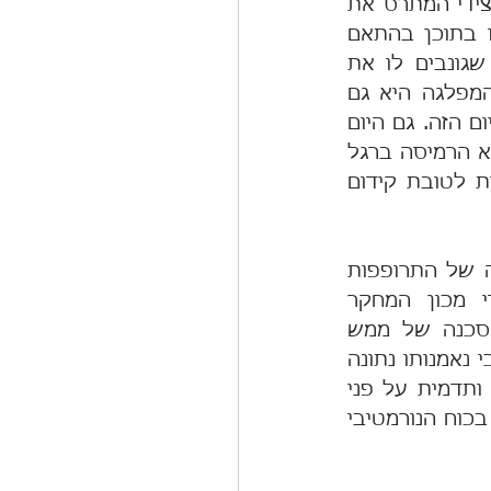
אבל העוול הגדול ביותר אולי של הפוליטיקה הוא כאשר היא מציבה משני צידי המתרס את 
העם ואת המדינה, ומציגה את ערך הממלכתיות ככלי ריק, שממלאים אותו בתוכן בהתאם 
לגחמות ולאינטרסים של השליטים. גישה זו יוצרת בקרב הציבור תחושה שגונבים לו את 
המדינה. עשתה זאת בעבר ממשלת מפא"י שפעלה לעיתים כאילו טובת המפלגה היא גם 
טובת המדינה, וממשיכי דרכה ממשיכים לשלם על כך מחיר יקר עד עצם היום הזה. גם היום 
מתגלה גישה כזו אצל חלק מן השחקנים הפוליטיים, והביטוי האחרון לכך הוא הרמיסה ברגל 
גסה של ממלכתיות הטקס המסורתי של  הדלקת המשואות ביום העצמאות לטובת קידום 
אם הגענו למצב שהממלכתיות בישראל נמכרת תמורת אינטרסים, יש סכנה של התרופפות 
הדבק הלאומי המאחד אותנו; ואכן בסקר שנערך ביולי 2017 על ידי מכון המחקר 
גיאוקרטוגרפיה עלה כי הרוב המכריע של הציבור רואה בחוסר ההגינות סכנה של ממש 
ללכידות החברה ישראלית. המצביא האמריקאי דאגלס מקארתור אמר פעם כי נאמנותו נתונה 
לחוקה האמריקאית ולא ליושבים הארעיים בבית הלבן. שלטון המקדש אגו ותדמית על פני 
ממלכתיות, הבסיס המוסרי שלו מתערער עד כדי סכנה לאובדן אמון הציבור בכוח הנורמטיבי 