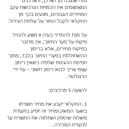
מזה שנגבה מן הצרכן, והצרכנים 
המצמצמים את הכמויות הנרכשות עקב 
המחירים הגבוהים, מונעים בכך מן 
החקלאי לקבל החזר על עלויות הגידול.
על מנת להסדיר בעיה זו מוצע להטיל 
פיקוח על פער התיווך; אין מדובר 
בפיקוח מחירים, אלא בריסון 
ההשתוללות בפערי התיווך בלבד, מתוך 
תפיסת ההגינות שלפיה כשאין ריסון 
עצמי צריך לבוא ריסון חיצוני – על-ידי 
הרגולטור.
להצעה 5 מרכיבים:
1. החקלאי יקבע את מחיר תוצרתו 
בשער המשק ומחיר זה יופיע בתעודת 
משלוח שיספק ושתלווה את התוצרת עד 
לנקודת המכירה.