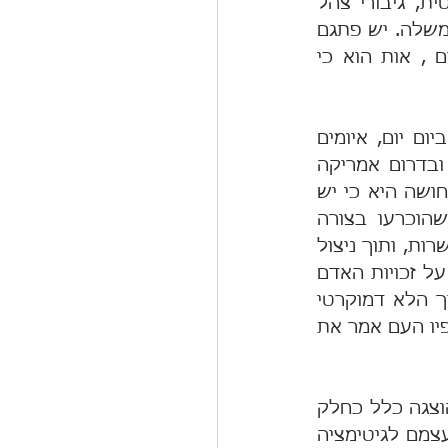
שהיוצרות במדינה התהפכו: דומה כי השלטון חותר תחת השיטה הדמוקרטית, גיבורי צהל 
מושמצים על ידי עסקנים פוליטיים ואנשים גסים ובריונים מכהנים בכנסת ובממשלה. יש פתגם 
המתאר יפה לצערנו מציאות בלתי נתפסת שכזו: "כאשר הצללים מתארכים , אות הוא כי 
מדינת ישראל פוגשת לראשונה מצב שלא הכירה בעבר. חווינו, ואנו חווים ביום יום, איומים 
קיומיים חיצוניים על המדינה. הפעם האיום הקיומי מגיע מבפנים. באפריקה ובדרום אמריקה 
היינו שומעים מדי פעם על הפיכות שלטוניות, בדרך כלל צבאיות. בארץ התחושה היא כי יש 
ניסיון להפיכה משטרית על ידי השלטון. ואין מדובר בתוצאות הבחירות שהוכרעו בצורה 
חוקית וברורה; מדובר בניסיון לחרוג מן המנדט שהבחירות הדמוקרטיות מאפשרות, ותוך ניצול 
עריצות הרוב לבטל את קיומה העצמאי של הרשות השופטת ולפגוע בהגנה על זכויות האדם 
והאזרח הבסיסיות. לא על כך היו הבחירות. ההוכחה הבולטת ביותר לתהליך הלא דמוקרטי 
שמנסים לקדם, הוא השקר המופץ מעל כל בימה והמוצג גם בשלטי חוצות, לפיו העם אמר את 
הרי העם מעולם לא נשאל לדעתו לגבי הצעות הרפורמה. הרפורמה אף לא הוצגה כלל כחלק 
ממערכת הבחירות. עובדה זו לא מפריעה לקטרי הרפורמה לנסות ולקנות לעצמם לגיטימציה 