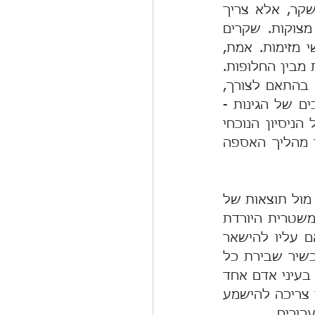
ציבורית תוך אחיזת עיני הציבור. תהליך דמוקרטי אמיתי לא מתבסס על שקר, אלא צריך 
להתבצע בהגינות – בכבוד, ביושר, ובהתחשבות, מבלי לנצל חולשות או מצוקות. שקרים 
ואחיזת עיניים מאפיינים דווקא מהלכים נכלוליים של גורמים חתרניים חורשי מזימות. אמת, 
דמוקרטיה אינה שיטה מושלמת; נהוג לומר עליה שהיא השיטה הגרועה פחות מבין החלופות. 
כהמצאה אנושית היא צריכה להכיל בתוכה גם מנגנונים המאפשרים לתקנה בהתאם לצורך, 
מתוך הבנה שתמיד ניתן לשפר. אבל גם התיקון צריך להיעשות על פי ערכים של הגינות - 
כבוד יושר והתחשבות - ולא במהלכים כוחניים וחד צדדיים. האופן בו מובל הניסיון הנוכחי 
להביא לשינוי השיטה מעיד כאלף עדים על הפסול שבו. כמה רחוק הדבר מהליך האספה 
בנסיבות אלה שואל עצמו ציבור האזרחים הפטריוטי כיצד עליו לנהוג, לא אל מול תוצאות של 
בחירות שאולי אינן לטעמו, אלא אל מול מה שהוא תופס כניסיון להפיכה משטרית היורדת 
לשורש החוזה האזרחי-לאומי שיש לו עם מדינתו היהודית והדמוקרטית. האם עליו להישאר 
שווה נפש לנוכח תחושתו שנגזלת מדינתו? לעומת זאת האם זהו המצב המכשיר שבירת כל 
הכלים וגלישה למעשים הגובלים באלימות? ידועה  האמרה שלפיה טרוריסט בעיני אדם אחד 
הוא לוחם חופש בעיני הצד האחר. כמה מצער שהגענו למצב שבו אמירה כזו צריכה להישמע 
כורים .