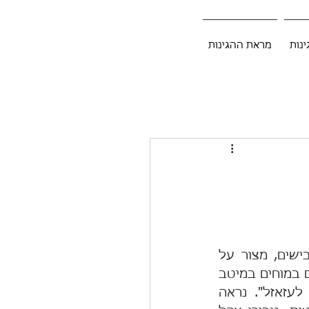
ינות
מראת ההגינות
המחאה נגד הרפורמה החוקתית החריפהאת צעדיה, ואלה כללו חסימת כבישים, מצור על 
מבנים והודעות על הפסקת התנדבות למילואים. שרים בממשלה שילחו לשונם במוחים במיטב 
אוצר המילים השגור בפיהם: "נמושות", "אנרכיסטים", "טרוריסטים", "לכו לעזאזל". נראה 