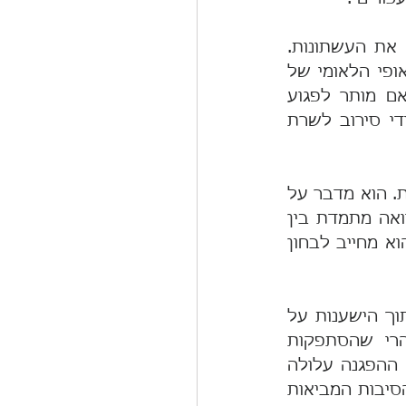
הדבר מחייב שליטה עצמית מופתית בגובה הלהבות כי לא זו העת לאבד את העשתונות. 
מנגד אין זה מצב שהביטוי מרי אזרחי די בו כדי להגדירו; זהו מאבק על האופי הלאומי של 
המדינה. האם דיני שלום במצב שכזה מפנים את מקומם לדיני חירום? האם מותר לפגוע 
בזכויות אזרח כגון הזכות לחופש התנועה, ובביטחון המדינה, לדוגמה על ידי סירוב לשרת 
קיים מונח בשיטת המשפט שלנו שאולי מסדיר מצב שכזה; הוא נקרא מידתיות. הוא מדבר על 
תגובה הנמצאת בהלימה לחומרת המצב. זהו מונח יחסי המחייב בחינה והשוואה מתמדת בין 
חריפות האמצעי שבו מבקשים לנקוט לבין חומרת הרוע שמבקשים למנוע. הוא מחייב לבחון 
אם תימשך ריצת האמוק של יוזמי הרפורמה להעביר את החקיקה בכנסת תוך הישענות על 
הרוב המספרי שלהם ותוך אפס הקשבה והתאמה לקולות הביקורת, הרי שהסתפקות 
בהפגנות בלבד עלולה ללקות בתסמונת "הכלבים נובחים והשיירה עוברת". ההפגנה עלולה 
אז להפסיק להיתפש כאמצעי שפגיעתו פחותה במבחן המידתיות. אלה הן הסיבות המביאות 