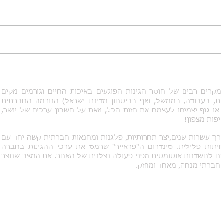
אלי-מות
חברה
רים רבים של חוסר הגינות הפוגעים באיכות החיים וגורמים נזקים
ת, בעבודה, בממשל, ואף בביטחון מדינת ישראל) הנורמה החברתית
ו גוף יצמיחו לעצמם את חזות הכל, וזאת על חשבון ערכים של יושר,
פות מצפון!
רך עשרות שנים,יצר תחרותיות, פלגנות ומחנאות חברתית קשה יחד עם
תות פלילית. סינדרום ה"פראייר" שרמס את ערכי ההגינות בחברה
רם לחשדנות אוטומטית מפני פעולה נצלנית של האחר. את המצב שנוצר
חברתי מנחה, מאחד ומחזק.