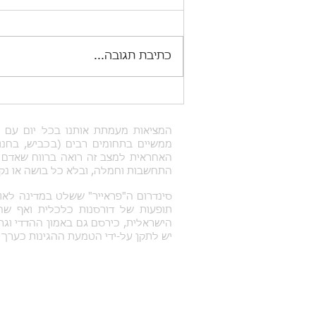
לומר תודה ביפנית
כתיבת תגובה...
המציאות מעמתת אותנו בכל יום עם מק
ממשיים בתחומים רבים (בכביש, בחנו
האחראית למצב זה רואה ברווח שאדם א
התחשבות וחמלה, ובלא כל בושה או נקי
סינדרום ה"פראייר" ששלט במדינה לאו
תופעות של דורסנות כלכלית ואף שחי
הישראלית, כירסם גם באמון ההדדי וג
יש לתקן על-ידי הטמעת ההגינות כערך 