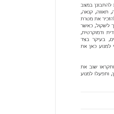
הנולד". באמירה הזו אין הכוונה לנבואה, אלא ליכולת מאוד אנושית ורציונלית להתבונן במצב 
ולנתח אותו באופן המנותק מההטיות היצריות, חולשות האנוש שלנו - גאווה, תאווה, קנאה, 
שנאה, פחד וכעס - המעוותות לעיתים את השיפוט. בראש תהליך שכזה יש להזכיר את מטרת 
העל ולהציב את סדר העדיפויות הנכון ביחס לערכים ולעקרונות שאותם צריך לשקול, כאשר 
מבקשים להשיג את הטוב ולמנוע את הרע: שמירה על מדינת ישראל יהודית ודמוקרטית, 
שמירה על אחדות העם ומניעת מלחמת אחים. האם המבוגרים האחראים, בעיקר בצד 
הקואליציה, יידעו לגלות את האחריות הממלכתית וההיסטורית הנדרשת כדי למנוע כאן את 
בקשתי מכם היא כי בטרם תחליטו כיצד לנהוג, תיקחו לכם מספר דקות ותקראו שוב את 
מגילת העצמאות, המתארת איזו מדינה רצינו, ואנחנו עדיין יכולים, להקים כאן, ותפעלו למנוע 