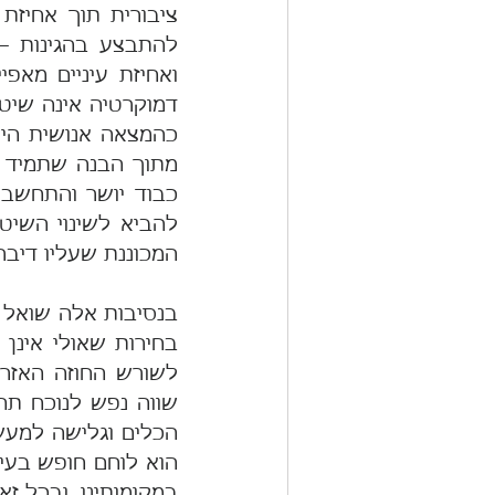
המכוננת שעליו דיבר
במקומותינו. ובכל ז