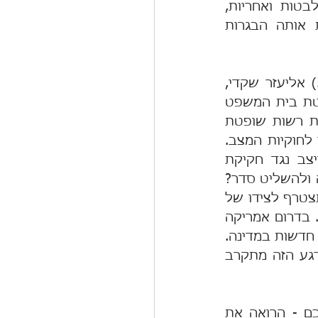
את פעילי המחאה, המפגינים, הצועדים והמילואימניקים, בהמון כאב, התלבטות ואחריות, 
להחריף בהדרגה את צעדיהם. השתלחות השרים נגדם לא מבטאת את אותה הבגרות 
ברקע נמצא המצב שמפניו מזהיר מפקד חיל האוויר לשעבר האלוף (במיל.) אליעזר שקדי, 
הדילמה בין ציות להוראות החקיקה של הממשלה והכנסת ובין ציות להחלטת בית המשפט 
העליון שתקבע שהוראות אלה אינן חוקיות. במדינת חוק, וכל עוד מתקיימת רשות שופטת 
עצמאית כפי שמתחייב בדמוקרטיה, בית המשפט הוא הפוסק האחרון ביחס לחוקיות המצב. 
חלק מציבור האזרחים יישמע להחלטת בית המשפט ופירוש הדבר שיתייצב נגד חקיקת 
הכנסת והממשלה. האם במצב כזה הממשלה תקרא לצבא להתערב לטובתה ולהשליט סדר? 
האם הצבא יציית לה? האם המשטרה תציית לממשלה נגד בית המשפט או תצטרף לצידו של 
הציבור? קראנו על כך בספרי ההיסטוריה; רק לעיתים זה עובר בלא אלימות. בדרום אמריקה 
ובאפריקה גורם אחר תופס את השלטון , במקרה הטוב רק עד לקיום בחירות חדשות במדינה. 
שם זהו בדרך כלל הצבא. אנחנו בחברה טובה... אנחנו עוד לא שם, אך הרגע הזה מתקרב 
כעת בואו ננשום לרגע ונחשוב על הצפוי לנו, שהרי כדברי חז"ל "איזהו חכם - הרואה את 