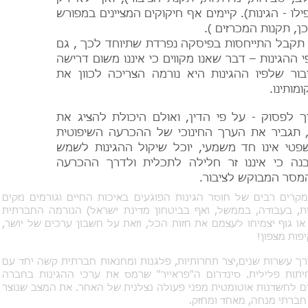
ילו - הגינות). קיימים אף חיקוקים המציינים במפורש
ן, תקנות המכרזים ).
ת תקבל התייחסות בפיסקה נפרדת שתיוחד לכך , גם
הגינות – דבר שאנו מקווים כי איננו משום דרישה
ר שלפיו ההגינות היא נורמה הצריכה לכוון את
מותינו.
יך לפסוק - על פי הדין, ואולם היכולת להציג את
, תגביר את הערך החינוכי של ההכרעה השיפוטית
טי אינו חד משמעי, יוכל שיקול ההגינות לשמש
בנה כי איננו זר חלילה לתכלית ולדרך ההכרעה
המסר המבוקש לציבור.
רים רבים של חוסר הגינות הפוגעים באיכות החיים וגורמים נזקים
ת, בעבודה, בממשל, ואף בביטחון מדינת ישראל) הנורמה החברתית
ו גוף יצמיחו לעצמם את חזות הכל, וזאת על חשבון ערכים של יושר,
פות מצפון!
רך עשרות שנים,יצר תחרותיות, פלגנות ומחנאות חברתית קשה יחד עם
תות פלילית. סינדרום ה"פראייר" שרמס את ערכי ההגינות בחברה
רם לחשדנות אוטומטית מפני פעולה נצלנית של האחר. את המצב שנוצר
חברתי מנחה, מאחד ומחזק.