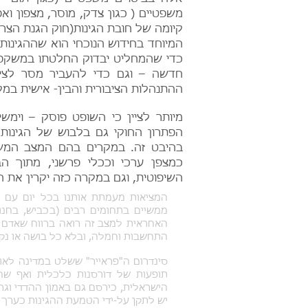
משפטיים ( כגון צדק, מוסר, מצפון ואפ
קיומה של חובת הגינות(חוק הגנת הצרכ
המיוחד בחידוש הנוכחי הוא שההגינו
כדי שהמחליט יבדוק החלטתו במשקפי ה
חדשה – וגם כדי להעביר מסר לציבו
ההתנהלות הציבורית והבין- אישית במקו
מיותר לציין כי השופט פוסק – וימש
הפתרון החוקי גם בלבוש של הגינות
בהיבט זה. במקרים בהם המצב המשפ
כמצפן ערכי וככלי פרשני, מתוך ה
השיפוטית, וגם במקרה כזה יקרין את 
המציאות מעמתת אותנו בכל יום עם מק
ממשיים בתחומים רבים (בכביש, בחנו
האחראית למצב זה רואה ברווח שאדם א
התחשבות וחמלה, ובלא כל בושה או נקי
סינדרום ה"פראייר" ששלט במדינה לאו
תופעות של דורסנות כלכלית ואף שחי
הישראלית, כירסם גם באמון ההדדי וג
יש לתקן על-ידי הטמעת ההגינות כערך 