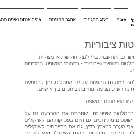
More
בלוג ההגינות
אתגר ההגינות
איפה אנחנו ואיפה ההג
ות ציבוריות
יושר ובהתחשבות בלי לנצל חולשות או מצוקות.
ות רשמיות וציבוריות - בתחומי המשפט, המדיניות
.
ה במסננת ההגינות על ידי המחליט, והן להטמעת
 נידרשת, מצופה ומחייבת ביחסים בין-אישיים.
ה זו הוא תחום המשפט:
 בהחלטות שיפוטיות שתבסס את ההכרעה גם על
 שופטים מתייחסים גם היום בפסיקותיהם לשיקולים
אף מעבר למצויין בדין, גם אם מתייחסים לשיקולים
לב, סבירות, מידתיות, תקנת הציבור), ואף לא רק