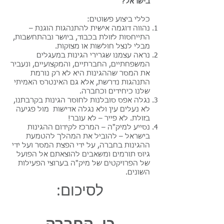
בישראל?
כללי ביצוע פשוטים:
נהווה דוגמה אישית להתנהגות הוגנת –
התייחסות לזולת בכבוד, ביושר ובהתחשבות,
מבלי לנצל חולשות או מצוקות.
נראה עצמנו שגרירי הגינות במעגלים
המשפחתיים, החברתיים, והמקצועיים, ונעביר
את המסר שההגינות היא לא רק נורמת
התנהגות נדרשת, אלא גם האינטרס האמיתי
שלנו כיחידים וכחברה.
נגלה אפס סובלנות לחוסר הגינות בקרבתנו,
לא נעלים עין ולא נגלה אדישות מול פגיעה
בזולת. לא פייר – לא עובר!
נסייע למיק"ה – המרכז לקידום ההגינות
בישראל – להוביל את המהלך להטמעת
ההגינות בחברה, על ידי הפצת המסר ועל ידי
גיוס תורמים ומשאבים להוצאתם אל הפועל
של הפרויקטים של מיק"ה בערוצי הפעילות
השונים.
לסיכום:
כן, החברה