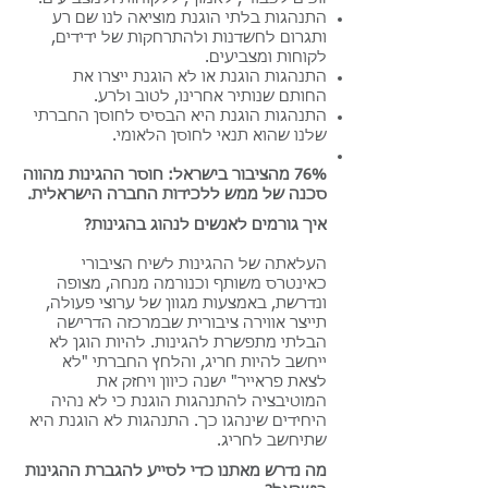
התנהגות בלתי הוגנת מוציאה לנו שם רע
ותגרום לחשדנות ולהתרחקות של ידידים,
לקוחות ומצביעים.
התנהגות הוגנת או לא הוגנת ייצרו את
החותם שנותיר אחרינו, לטוב ולרע.
התנהגות הוגנת היא הבסיס לחוסן החברתי
שלנו שהוא תנאי לחוסן הלאומי.
76% מהציבור בישראל: חוסר ההגינות מהווה
סכנה של ממש ללכידות החברה הישראלית.
איך גורמים לאנשים לנהוג בהגינות?
העלאתה של ההגינות לשיח הציבורי
כאינטרס משותף וכנורמה מנחה, מצופה
ונדרשת, באמצעות מגוון של ערוצי פעולה,
תייצר אווירה ציבורית שבמרכזה הדרישה
הבלתי מתפשרת להגינות. להיות הוגן לא
ייחשב להיות חריג, והלחץ החברתי "לא
לצאת פראייר" ישנה כיוון ויחזק את
המוטיבציה להתנהגות הוגנת כי לא נהיה
היחידים שינהגו כך. התנהגות לא הוגנת היא
שתיחשב לחריג.
מה נדרש מאתנו כדי לסייע להגברת ההגינות