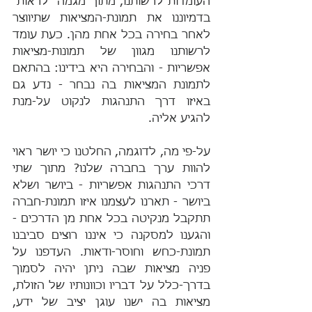
העומדות לרשותנו, מתוך מגמה "לראות" 
בדמיוננו את תמונת-המציאות שתיווצר 
לאחר בחירה בכל אחת מהן. כעת עומד 
לרשותנו מגוון של תמונות-מציאות 
אפשריות - והבחירה היא בידינו: בהתאם 
לתמונת המציאות בה נבחר - נדע גם 
באיזו דרך התנהגות לנקוט על-מנת 
להגיע אליה.
על-פי מה, לדוגמה, החלטנו כי יושר ראוי 
להוות ערך בחברה שלנו? מתוך שתי 
דרכי התנהגות אפשריות - ביושר ושלא 
ביושר - תארנו לעצמנו איזו תמונת-חברה 
תתקבל מנקיטה בכל אחת מן הדרכים - 
והגענו למסקנה כי איננו רוצים סביבנו 
תמונת-כחש וחוסר-ודאות. העדפנו על 
פניה מציאות שבה ניתן יהיה לסמוך 
בדרך-כלל על דבריו וכוונותיו של הזולת, 
מציאות בה ישנו עוגן יציב של ידע, 