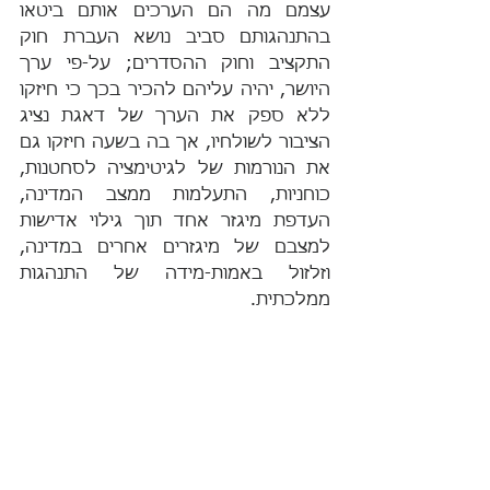
עצמם מה הם הערכים אותם ביטאו 
בהתנהגותם סביב נושא העברת חוק 
התקציב וחוק ההסדרים; על-פי ערך 
היושר, יהיה עליהם להכיר בכך כי חיזקו 
ללא ספק את הערך של דאגת נציג 
הציבור לשולחיו, אך בה בשעה חיזקו גם 
את הנורמות של לגיטימציה לסחטנות, 
כוחניות, התעלמות ממצב המדינה, 
העדפת מיגזר אחד תוך גילוי אדישות 
למצבם של מיגזרים אחרים במדינה, 
וזלזול באמות-מידה של התנהגות 
ממלכתית.
האם בכך השיגו חברי-הכנסת את 
האינטרסים שלהם כמנהיגים 
וכאנשי-צבור? האם זוהי תמונת-החברה 
הרצויה אליה הם מובילים אותנו?
בשנת השבעים למדינה, הגיע הזמן 