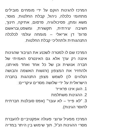
המרכז להגינות הוקם על ידי מומחים מובילים 
מתחומי כלכלה, ניהול, קבלת החלטות, מוסר, 
משא ומתן, פסיכולוגיה, פרסום, אתיקה, חינוך, 
חשיבה יצירתית, תקשורת, ומשפט,ובראשם 
פרופ' דן אריאלי – מומחה עולמי לכלכלה 
התנהגותית ולתהליכי קבלת החלטות.
המרכז שם לו למטרה לשכנע את הציבור שהגינות 
איננה רק ערך אלא גם האינטרס האמיתי של 
חברה אנושית וכן של כל אחד ואחד מאיתנו, 
ולהחזיר את המצפון (ורגשות האשמה והבושה 
הנלווים לו) לשמש מצפן התנהגות בחברה 
הישראלית על ידי שלושה מסרים עיקריים:
1. הוגן אינו פראייר
2. ההגינות משתלמת
3. "לא פייר – לא עובר" (אפס סובלנות חברתית 
לחוסר הגינות).
המרכז מפעיל ערוצי פעולה אפקטיביים להעברת 
מסרי ההגינות הנ"ל, תוך שימוש בין היתר במדיה 