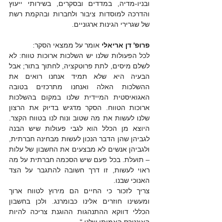
ובניו-מדיה, במדדים ובסקרים, בשירותי ייעוץ 
והדרכה למוסדות ציבור ולחברות ובהקמת רשת 
של שגרירי הגינות ארגוניים.
פרופ' דן אריאלי
 אומר על ממצאי הסקר:
לכל הפעולות שלנו יש השלכות ארוכות טווח: לא 
לשלם מיסים, לתת פרוטקציה, לחתוך בתור; אבל 
הבעיה היא שלא תמיד אנחנו רואים את 
ההשלכות האלה ואנחנו מתרכזים בטובה 
האגואיסטית המיידית שלנו במקום בהשלכות 
ארוכות הטווח. הסקר מדגיש בדיוק את הרצון 
שלנו לעשות את מה שטוב ונוח לנו בטווח הקצר. 
היוצא מן הכלל הוא לגבי פעולות שיש הבנה 
לגביהן שהן הדבר הנכון לעשות מבחינה חברתית, 
ולגביהן אנשים לא מבצעים את החשבון של עלות 
– תועלת. בכל פעם שיש הסכמה חברתית על מה 
ראוי לעשות, זו דרך חשובה להתגבר על הצד 
האנוכי שבנו.
צריך לזכור כי החיים הם מירוץ לטווח ארוך 
ומעשינו חוזרים אלינו כבומרנג. ולכן בחשבון 
הכללי דווקא ההתנהגות ההוגנת צריכה להיות 