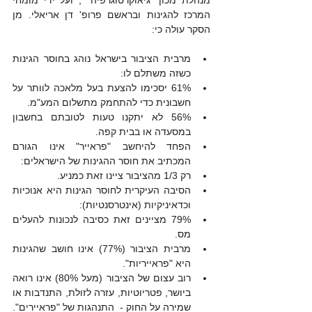
מנהלת מכון "גיאוקרטוגרפיה" , ועל ידי מומחי 
המרכז להגינות ובראשם פרופ' דן אריאלי. מן 
הסקר עולה כי:
מרבית הציבור בישראל נוהג בחוסר הגינות 
כשזה משתלם לו:  
61% יסכימו להצעת בעל מלאכה לוותר על 
חשבונית כדי להתחמק מתשלום המע"מ.  
56% לא יתקנו טעות לטובתם בחשבון 
במסעדה או בבית קפה.    
הפחד להיחשב "פראייר" אינו הגורם 
המכתיב את חוסר ההגינות של הישראלים:  
רק 1/3 מהציבור ציינו זאת כמניע.    
הסיבה העיקרית לחוסר הגינות היא אנוכיות 
וכדאיניקיות (אינטרסנטיות):  
79% מציינים זאת כסיבה לנכונות להעלים 
מס.    
מרבית הציבור (77%) אינו חושב שהגינות 
היא "פראייריות".  
רוב עצום של הציבור (מעל 80%) אינו רואה 
ביושר, פטריוטיות, עזרה לזולת, התנדבות או 
שמירה על החוק -  התנהגות של "פראיירים". 