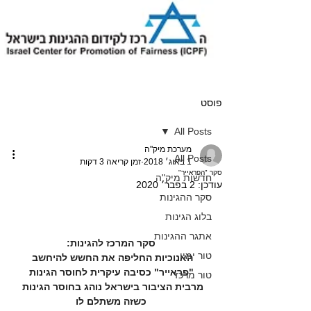
פוסט
All Posts
מערכת מיק"ה
All Posts
1 באוג׳ 2018
זמן קריאה 3 דקות
סקר "הפראייר"
חדשות מיק"ה
עודכן:
2 בפבר׳ 2020
סקר ההגינות
בלוג הגינות
אתגר ההגינות
סקר המרכז להגינות:
טור ימין
האנוכיות החליפה את החשש להיחשב 
"פראייר" כסיבה עיקרית לחוסר הגינות
טור מרכז
מרבית הציבור בישראל נוהג בחוסר הגינות 
כשזה משתלם לו