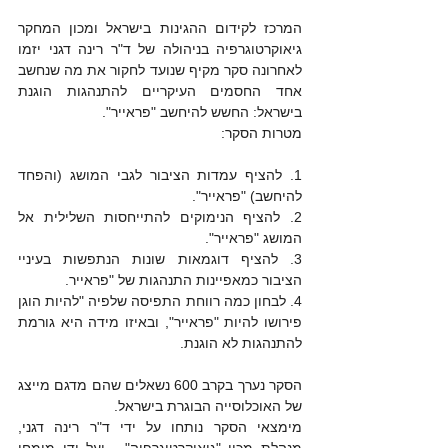
המרכז לקידום ההגינות בישראל ומכון המחקר 
גיאוקרטוגרפיה בניהולה של ד"ר רינה דגני יזמו 
לאחרונה סקר מקיף שנועד לחקור את מה שנחשב 
אחד החסמים העיקריים להתנהגות הוגנת 
בישראל: החשש להיחשב "פראייר".
מטרות הסקר:
1. להציף עמדות הציבור לגבי המושג (והפחד 
להיחשב) "פראייר".
2. להציף הנימוקים להתייחסות השלילית אל 
המושג "פראייר".
3. להציף דוגמאות שונות הנתפשות בעיניי 
הציבור כמאפיינות התנהגות של "פראייר.
4. לבחון כמה רווחת התפיסה שלפיה "להיות הוגן 
פירושו להיות "פראייר", ובאיזו מידה היא גורמת 
להתנהגות לא הוגנת.
הסקר נערך בקרב 600 נשאלים שהם מדגם מייצג 
של האוכלוסייה הבוגרת בישראל.
מימצאי הסקר נותחו על ידי ד"ר רינה דגני, 