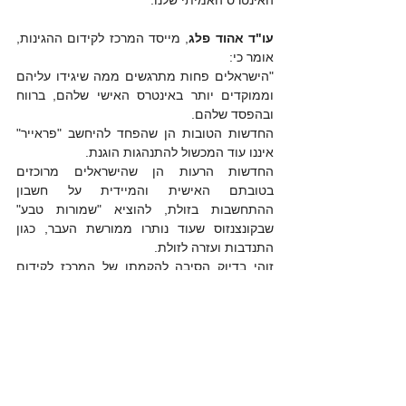
האינטרס האמיתי שלנו."
עו"ד אהוד פלג
, מייסד המרכז לקידום ההגינות, 
אומר כי:
"הישראלים פחות מתרגשים ממה שיגידו עליהם 
וממוקדים יותר באינטרס האישי שלהם, ברווח 
ובהפסד שלהם.
החדשות הטובות הן שהפחד להיחשב "פראייר" 
איננו עוד המכשול להתנהגות הוגנת.
החדשות הרעות הן שהישראלים מרוכזים 
בטובתם האישית והמיידית על חשבון 
ההתחשבות בזולת, להוציא "שמורות טבע" 
שבקונצנזוס שעוד נותרו ממורשת העבר, כגון 
התנדבות ועזרה לזולת.
זוהי בדיוק הסיבה להקמתו של המרכז לקידום 
ההגינות בישראל. המרכז פועל לגשר על פני 
הפער בין הגישה האנוכית לבין הגישה הנשאפת 
של התייחסות הוגנת לאחר, שמעבר להיותה תנאי 
לחברה טובה יותר, היא גם משתלמת יותר לפרט 
בסופו של דבר.  
הסקר הזה משאיר מקום לתקווה משתי בחינות : 
הוא קובע שהגינות אינה נתפסת כ"פראייריות" 