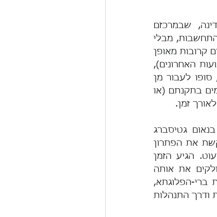
בוודאי חשובה גישה שכזו בתהליך של עיצוב דמותם של החיים במדינה, שבמרכזם 
ההתייחסות ההוגנת לזולת החי איתך באותה המדינה. הגינות -  כבוד, יושר והתחשבות, מבלי 
לנצל חולשות או מצוקות -  היא לא רק ערך ראוי שמקומו נפקד לצערנו לעיתים קרובות מאופן 
התנהלותנו במרחב הציבורי (ובוודאי נעדר מדיוני ועדת החוקה בכנסת בשבועות האחרונים), 
אלא גם האינטרס האמיתי של כולנו: כל הסדר שלא יושג בהסכמה רחבה, סופו לעבור מן 
העולם עם חילופי השלטון, לאור דינמיות הגלגל הפוליטי; ואז מה הועילו חכמים בתקנתם (או 
אורך זמן.
על משקל אמירתו המפורסמת של נשיא ארצות-הברית אברהם לינקולן בנאום גטיסברג 
"שלטון של העם, על-ידי העם, למען העם", ניתן לומר כי הדמוקרטיה מבקשת את הפתרון 
שיהיה טוב לרוב האנשים, ברוב הנושאים, רוב הזמן, תוך התחשבות במיעוט. הגיע הזמן 
שנעשה את הדבר הנכון ונעשה את הדברים נכון כי התהליך והמהות חולקים את אותה 
הערכיות. צריך להפסיק לחשוב לטווח הקצר ובמוח צר, בגישה של הכנעת ברי-הפלוגתא, 
ונבין שאנחנו מעצבים כאן עבור כולנו, ובעיקר עבור ילדינו, דרך חיים משותפת ודרך התנהלות 