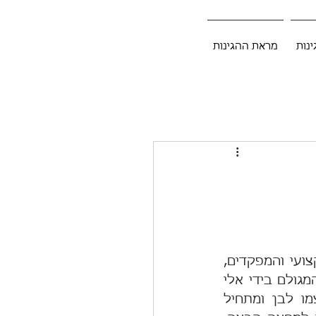
ינות
מראת ההגינות
בסרטו הידוע של הבמאי אבי נשר, נקלעים חברי להקה צבאית, הצוות המקצועי והמפקדים, 
למשבר שעומד לפרק את הלהקה. לפתע יוצא מבין השורות אחד הנגנים (המגולם בידי אלי 
גורנשטיין הנפלא) ואל מול עיניהם המשתאות של הנוכחים שופך על עצמו לבן ומתחיל 