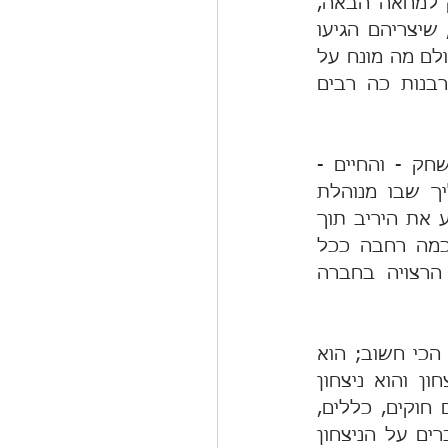
לצעוק: "אתם השתגעתם?!"  בסצנה בלתי-נשכחת זו יש אולי רעיון לגימיק למחאה הבאה, 
אבל יש בה גם שיעור מאלף בהחזרה לשפיות של צדדים ניצים במחלוקת, שיצריהם הגיעו 
כבר לנקודת הרתיחה. ה"לבן" בהקשר האירועים האחרונים, יסייע להזכיר לכולם מה מונח על 
הכף, ובעיקר מה אנחנו עומדים להרוס או לאבד אחרי עמל כה רב וקורבנות כה רבים 
המחלוקת סביב הרפורמה החוקתית היא קודם כל מחלוקת על כללי המשחק - והחיים - 
הדמוקרטיים, הן במהות והן בסגנון ("הפרוצדורה"), והדבר מתחיל בתהליך שבו מנוהלת 
מחלוקת זו. מה שראינו לאחרונה הוא תהליך כוחני של ניסיון לדרוס ולהכניע את היריב תוך 
הישענות על עריצות הרוב ("באנו לשלוט"), במקום הידברות והגעה להסכמה רחבה ככל 
הניתן. יש לזכור כי הדמוקרטיה עניינה בכללי המשחק של דרך החיים הרצויה בחברה 
 יש אמרה הלקוחה מתחום תחרויות הספורט: "בספורט הניצחון אינו הדבר הכי חשוב; הוא 
הדבר היחיד שחשוב!". אמירה יפה אך לא נכונה. יש דבר חשוב מן הניצחון והוא ניצחון 
בהגינות. ההוכחה לכך מעולם הכדורגל לדוגמה, היא בקיומם של כל אותם חוקים, כללים, 
עונשים, כרטיסים אדומים ופסילת שערים הנהוגים במשחק זה. כל אלה גוברים על הניצחון 