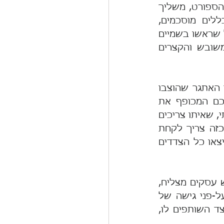
ועשויים גם לפסול אותו, אם הושג בניגוד להם. ההיגיון הזה שלאורו מתנהל הספורט, משליך 
לכל פעילות משותפת שמבצעים בני- אדם: קודם לכל ותנאי לכל – כללים מוסכמים, 
תקשורת והתחשבות. בפרשה התנ"כית של מגדל בבל, המטרה – בניית מגדל שראשו בשמיים 
- אמנם לא הייתה ראויה מלכתחילה, אך הכישלון נגרם בשל התהליך המשובש והקצרים 
אלכסנדר מוקדון התיר את הקשר הגורדי באבחת חרב ובכך התחכם לתנאי האתגר שהוצבו 
בפניו. במושגים של ימינו הוא היה נחשב אולי לפוליטיקאי ערמומי ומתוחכם המכופף את 
הכללים; ברור כי לא זו הדרך לנהוג כשמבקשים לבצע תהליך של שינוי חוקתי, שאיתו צריכים 
לחיות בשלום כל מגזרי החברה ורבדיה,  ביום שאחרי המחלוקת. בתהליך כזה צריך לקחת 
בחשבון לא רק את תוכן ההסדר המתגבש, אלא גם את התחושה שאיתה ייצאו כל הצדדים 
מרים אדלסון, אלמנתו של שלדון אדלסון המנוח, סיפרה שבעלה, שהיה איש עסקים מצליח, 
הקפיד לחתום עסקאות שבהם כל הצדדים יוצאים מרוצים, והעדיף אותה על-פני גישה של 
משחק סכום אפס – win-lose, בנימוק שכך פוחת הסיכוי להפרת ההסכם מצד השותפים לו, 