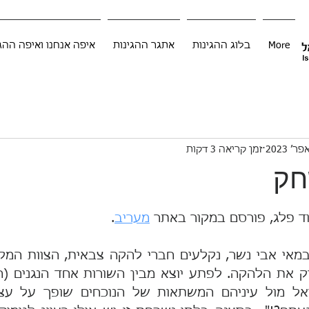
More
בלוג ההגינות
אתגר ההגינות
איפה אנחנו ואיפה ההג
זמן קריאה 3 דקות
חק
ד פלג, פורסם במקור באתר 
מעריב
.