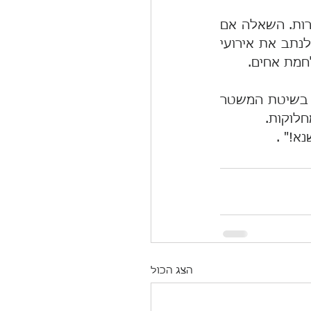
לינקולן ראה במלחמת האזרחים בארצות-הברית את לידתה החדשה של החירות. השאלה אם 
בסופו של יום נהיה יותר חכמים מכפי שהיינו ביום האתמול, תיבחן ביכולתנו לנתב את אירועי 
חמת אחים.
 המשבר החוקתי שאנו נמצאים בעיצומו הוא הזדמנות לתיקון הנדרש לא רק בשיטת המשטר 
חלוקות.
הצג הכול