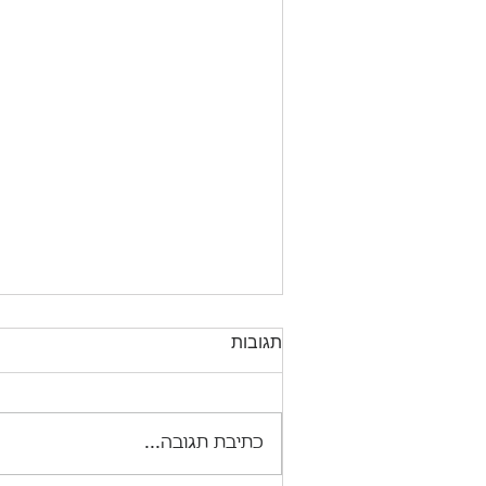
תגובות
לומר תודה ביפנית
כתיבת תגובה...