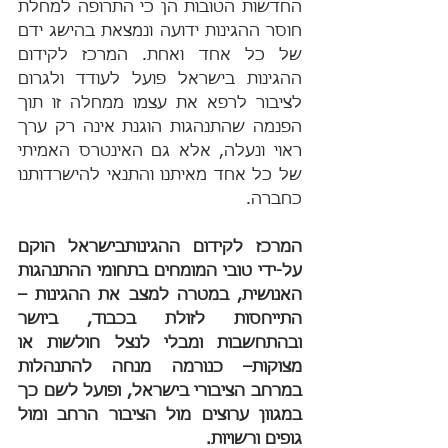
החדשות הטובות הן כי התרופה למחלת 
חוסר ההגינות ידועה ונמצאת בהישג ידם 
של כל אחד ואחת. המרכז לקידום 
ההגינות בישראל פועל לעודד ולגרום 
לציבור לרפא את עצמו ממחלה זו תוך 
הפנמה שהתנהגות הוגנת אינה רק ערך 
ראוי ונעלה, אלא גם האינטרס האמיתי 
של כל אחד מאיתנו והתנאי להישרדותנו 
כחברה.
המרכז לקידום ההגינותבישראל הוקם 
על-ידי טובי המומחים בתחומי ההתנהגות 
האנושית, במטרה למצב את ההגינות – 
התייחסות לזולת בכבוד, ביושר 
ובהתחשבות ומבלי לנצל חולשות או 
מצוקות– כנורמה מנחה להתנהלות 
במרחב הציבורי בישראל, ופועל לשם כך 
במגוון ערוצים מול הציבור הרחב ומול 
גופים ורשויות.