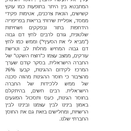
עליך אל תעשה לחברך". חוסר הגינות, 
המתבטא בין היתר בתופעות כמו עוקץ 
קשישים, הונאת צרכנים, אטימות פקידי 
ממסד, אפליית שירותי בריאות בפריפריה 
הידחפות בתור ובפקקים ושחיתות 
שלטונית, גורם לרבים לחץ דם גבוה 
("מביא לי את הסעיף") וממש כמו לחץ 
דם גבוה המחיש מחלות לב וטרשת 
עורקים, ממצב עצמו כ"רוצח השקט" של 
החברה הישראלית. בסקר קודם שערך 
המרכז לקידום ההגינות, קבעו 76% 
מהציבור כי חוסר ההגינות מהווה סכנה 
של ממש ללכידות של החברה 
הישראלית. רבים חשים, בהיתקלם 
בחוסר הגינות, כעס ותסכול הפוגעים 
באמון בינינו לבין עצמנו ובינינו לבין 
הרשויות, ומחלישים בזאת גם את החוסן 
החברתי שלנו.