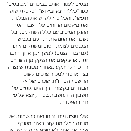
מנסים לעטוף אותם בביטויים "מכובסים" 
כגון "כללי היצע וביקוש" ו"כלכלת שוק 
חופשי", והכל כדי לקדש את הנצלנות 
ואת מיקסום הרווחים על חשבון הסחר 
ההוגן המיטיב עם כלל השחקנים. ובל 
נשכח את התנהגות הנהגים בכביש 
הנכנסים לצומת חסום ומשתקים אותו 
(גם עבור עצמם) למשך זמן ארוך הרבה 
יותר, או עוקפים את הפקק מן השוליים 
רק כדי להיתקע מאחורי מכונית שעצרה 
בצד או כדי למסור פרטים לשוטר 
הרושם להם דו"ח. שכרם של אלה 
הבוחרים בקיצורי דרך התנהגותיים על 
חשבון ההתחשבות בכלל, יוצא על פי 
רוב בהפסדם. 
אולי סוציולוגים ינתחו זאת כתסמונת של 
מדינה במלחמת קיום באזור מטורף 
שבה אם אתה לא טורף אתה נטרף, או 